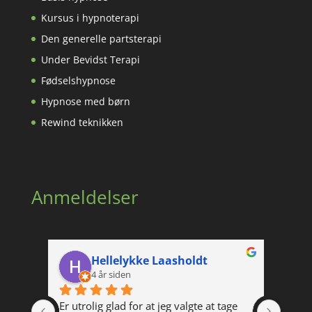
Kursus i hypnoterapi
Den generelle partsterapi
Under Bevidst Terapi
Fødselshypnose
Hypnose med børn
Rewind teknikken
Anmeldelser
Hellelykke Laasholdt
4 år siden
Er utrolig glad for at jeg valgte at tage 
Super