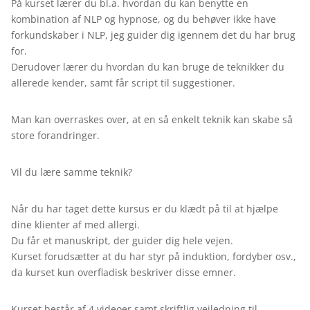
På kurset lærer du bl.a. hvordan du kan benytte en
kombination af NLP og hypnose, og du behøver ikke have
forkundskaber i NLP, jeg guider dig igennem det du har brug
for.
Derudover lærer du hvordan du kan bruge de teknikker du
allerede kender, samt får script til suggestioner.
Man kan overraskes over, at en så enkelt teknik kan skabe så
store forandringer.
Vil du lære samme teknik?
Når du har taget dette kursus er du klædt på til at hjælpe
dine klienter af med allergi.
Du får et manuskript, der guider dig hele vejen.
Kurset forudsætter at du har styr på induktion, fordyber osv.,
da kurset kun overfladisk beskriver disse emner.
Kurset består af 4 videoer samt skriftlig vejledning til