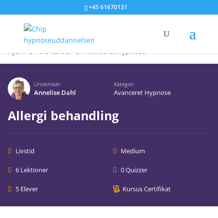
+45 61670131
Hjem
Alle kurser
Avanceret hypnose
Underviser
Kategori
Annelise Dahl
Avanceret Hypnose
Allergi behandling
Livstid
Medium
6 Lektioner
0 Quizzer
5 Elever
Kursus Certifikat