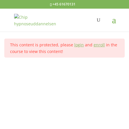
+45 61670131
Fødselshypnose
Introduktion
1
Hjem
Alle kurser
Avanceret hypnose
This content is protected, please
login
and
enroll
in the
Sprogbrug - smertehåndtering
2
course to view this content!
Kontakt
- selvhypnose
Hypnoseuddannelsen ved Annelise Dahl
Fra teori til praksis
1
Tlf.: +45 61670131
1. session
2
Dit navn
2. session
2
Din e-mail