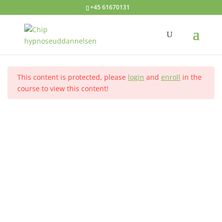
+45 61670131
Rewind teknikken
Introduktion
3
Hjem
Alle kurser
Avanceret hypnose
This content is protected, please
login
and
enroll
in the
De kliniske rammer
1
course to view this content!
Kontakt
Sådan gør man
2
Hypnoseuddannelsen ved Annelise Dahl
Tlf.: +45 61670131
Teknikken i praksis
4
Dit navn
Teknikken i praksis
25 Minutes
Din e-mail