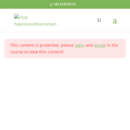
+45 61670131
Hypnose med børn
Velkommen
1
Hjem
Alle kurser
Avanceret hypnose
This content is protected, please
login
and
enroll
in the
Den løsningsfokuserede
1
course to view this content!
Kontakt
tilgang
Hypnoseuddannelsen ved Annelise Dahl
En løsningsfokuseret session
2
Tlf.: +45 61670131
Induktioner
2
Dit navn
Ego-styrkelse og selvværd
2
Din e-mail