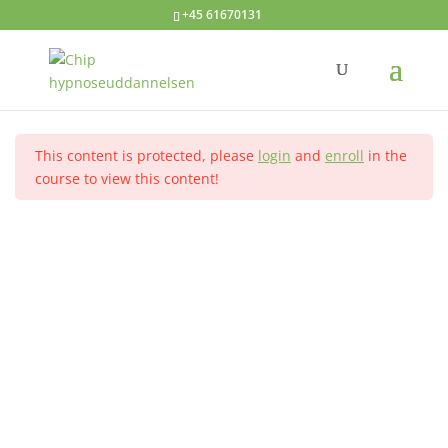
+45 61670131
Hypnose med børn
Velkommen
1
Hjem
Alle kurser
Avanceret hypnose
This content is protected, please
login
and
enroll
in the
Den løsningsfokuserede
1
course to view this content!
Kontakt
tilgang
Hypnoseuddannelsen ved Annelise Dahl
En løsningsfokuseret session
2
Tlf.: +45 61670131
Induktioner
2
Dit navn
Ego-styrkelse og selvværd
2
Din e-mail