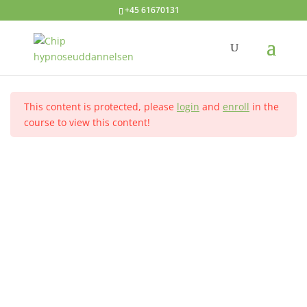
+45 61670131
Under Bevidst Terapi
Velkommen
1
Hjem
Alle kurser
Avanceret hypnose
This content is protected, please
login
and
enroll
in the
Teorien bag
1
course to view this content!
Kontakt
Antagelser
1
Hypnoseuddannelsen ved Annelise Dahl
Tlf.: +45 61670131
Selve processen
1
Dit navn
Flowdiagrammet
1
Din e-mail