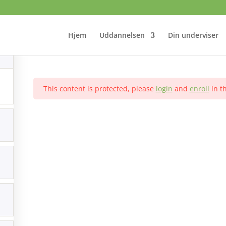
Under Bevidst Terapi
Hjem
Uddannelsen
Din underviser
This content is protected, please
login
and
enroll
in th
Hypnosekurser
Basis hypnose
Kursus i hypnoterapi
Den generelle partsterapi
Under Bevidst Terapi